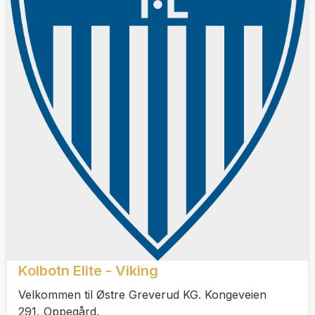
Kolbotn Elite - Viking
Velkommen til Østre Greverud KG. Kongeveien
291, Oppegård.